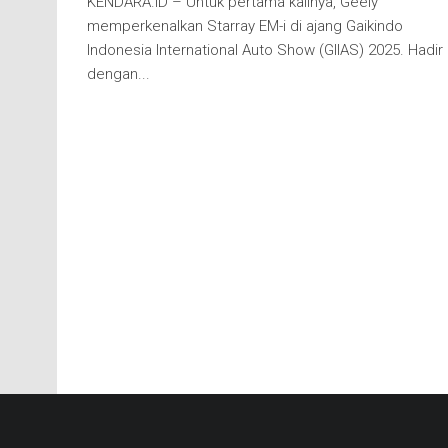
KENDARA.ID – Untuk pertama kalinya, Geely
memperkenalkan Starray EM-i di ajang Gaikindo
Indonesia International Auto Show (GIIAS) 2025. Hadir
dengan...