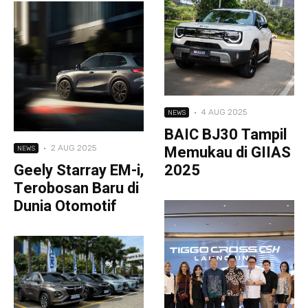
·
4 AUG 2025
NEWS
BAIC BJ30 Tampil
Memukau di GIIAS
·
2 AUG 2025
NEWS
Geely Starray EM-i,
2025
Terobosan Baru di
Dunia Otomotif