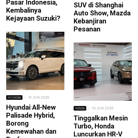
Pasar Indonesia,
SUV di Shanghai
Kembalinya
Auto Show, Mazda
Kejayaan Suzuki?
Kebanjiran
Pesanan
·
14 JUN 2025
HYUNDAI
Hyundai All-New
·
10 JUN 2025
HONDA
Palisade Hybrid,
Tinggalkan Mesin
Borong
Turbo, Honda
Kemewahan dan
Luncurkan HR-V