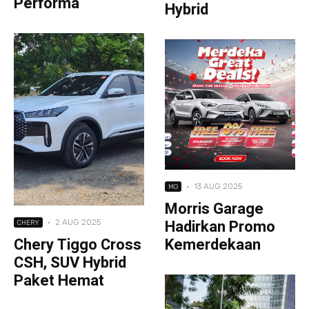
Performa
Hybrid
·
13 AUG 2025
MG
Morris Garage
Hadirkan Promo
·
2 AUG 2025
CHERY
Chery Tiggo Cross
Kemerdekaan
CSH, SUV Hybrid
Paket Hemat