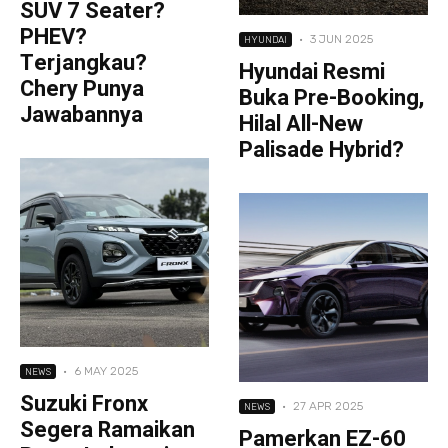
SUV 7 Seater?
PHEV?
·
3 JUN 2025
HYUNDAI
Terjangkau?
Hyundai Resmi
Chery Punya
Buka Pre-Booking,
Jawabannya
Hilal All-New
Palisade Hybrid?
·
6 MAY 2025
NEWS
Suzuki Fronx
·
27 APR 2025
NEWS
Segera Ramaikan
Pamerkan EZ-60