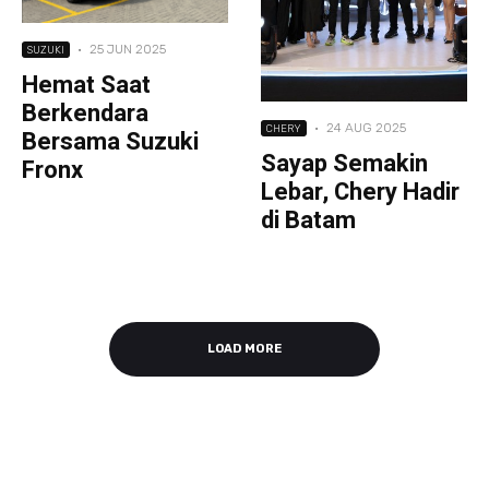
·
25 JUN 2025
SUZUKI
Hemat Saat
Berkendara
·
24 AUG 2025
CHERY
Bersama Suzuki
Sayap Semakin
Fronx
Lebar, Chery Hadir
di Batam
LOAD MORE