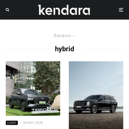
Random
hybrid
·
16 MAY 2025
CHERY