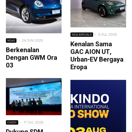
·
5 JUL 2025
NEW ARRIVALS
·
26 JUN 2025
NEWS
Kenalan Sama
Berkenalan
GAC AION UT,
Dengan GWM Ora
Urban-EV Bergaya
03
Eropa
·
17 JUL 2025
CHERY
Dukung SDM