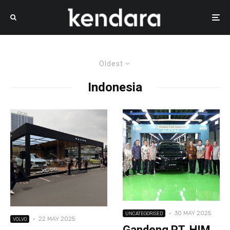
Oldest
Indonesia
·
30 MAY 2025
UNCATEGORISED
·
22 MAY 2025
VOLVO
Gandeng PT. HIM,