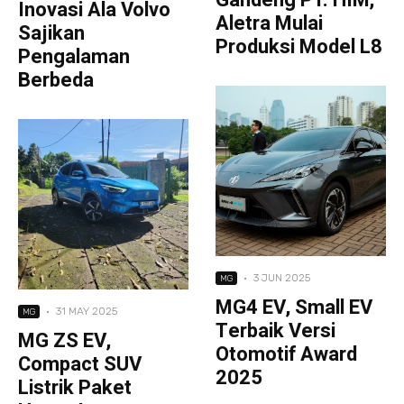
Inovasi Ala Volvo
Aletra Mulai
Sajikan
Produksi Model L8
Pengalaman
Berbeda
·
3 JUN 2025
MG
MG4 EV, Small EV
·
31 MAY 2025
MG
Terbaik Versi
MG ZS EV,
Otomotif Award
Compact SUV
2025
Listrik Paket