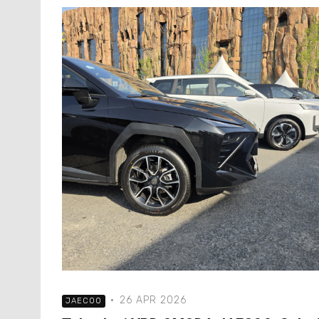
·
26 APR 2026
JAECOO