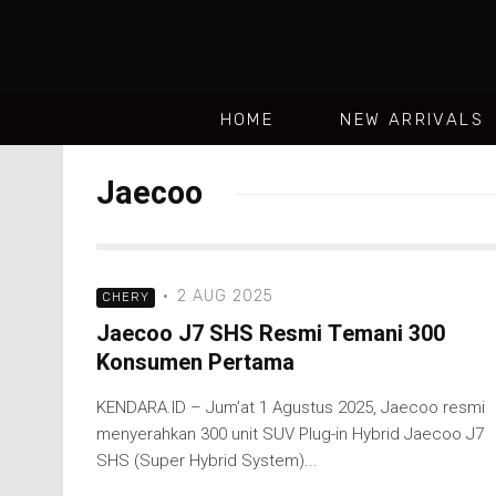
HOME
NEW ARRIVALS
Jaecoo
·
2 AUG 2025
CHERY
Jaecoo J7 SHS Resmi Temani 300
Konsumen Pertama
KENDARA.ID – Jum’at 1 Agustus 2025, Jaecoo resmi
menyerahkan 300 unit SUV Plug-in Hybrid Jaecoo J7
SHS (Super Hybrid System)...