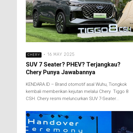
·
16 MAY 2025
CHERY
SUV 7 Seater? PHEV? Terjangkau?
Chery Punya Jawabannya
KENDARA.ID – Brand otomotif asal Wuhu, Tiongkok
kembali memberikan kejutan melalui Chery Tiggo 8
CSH. Chery resmi meluncurkan SUV 7-Seater...