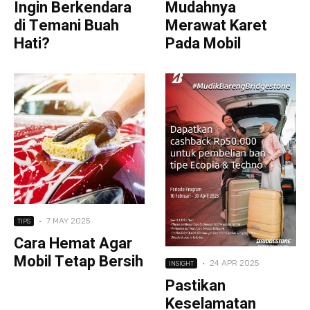
Ingin Berkendara
Mudahnya
di Temani Buah
Merawat Karet
Hati?
Pada Mobil
·
7 MAY 2025
TIPS
Cara Hemat Agar
Mobil Tetap Bersih
·
24 APR 2025
INSIGHT
Pastikan
Keselamatan