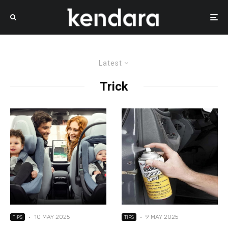
Latest
Trick
·
10 MAY 2025
·
9 MAY 2025
TIPS
TIPS