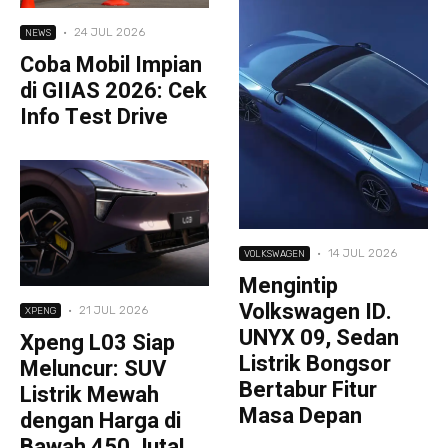
·
24 JUL 2026
NEWS
Coba Mobil Impian
di GIIAS 2026: Cek
Info Test Drive
·
14 JUL 2026
VOLKSWAGEN
Mengintip
Volkswagen ID.
·
21 JUL 2026
XPENG
UNYX 09, Sedan
Xpeng L03 Siap
Listrik Bongsor
Meluncur: SUV
Bertabur Fitur
Listrik Mewah
Masa Depan
dengan Harga di
Bawah 450 Juta!