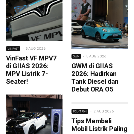
·
5 AUG 2026
VINFAST
VinFast VF MPV7
·
5 AUG 2026
GWM
di GIIAS 2026:
GWM di GIIAS
MPV Listrik 7-
2026: Hadirkan
Seater!
Tank Diesel dan
Debut ORA O5
·
2 AUG 2026
POLYTRON
Tips Membeli
Mobil Listrik Paling