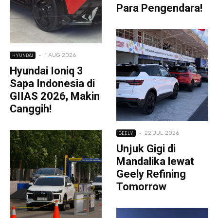
Para Pengendara!
·
1 AUG 2026
HYUNDAI
Hyundai Ioniq 3
Sapa Indonesia di
GIIAS 2026, Makin
Canggih!
·
22 JUL 2026
GEELY
Unjuk Gigi di
Mandalika lewat
Geely Refining
Tomorrow