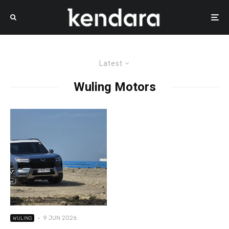
Latest
Wuling Motors
·
9 JUN 2026
WULING