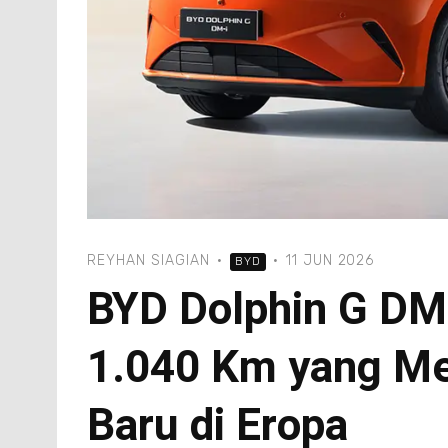
REYHAN SIAGIAN
·
·
11 JUN 2026
BYD
BYD Dolphin G DM-
1.040 Km yang M
Baru di Eropa