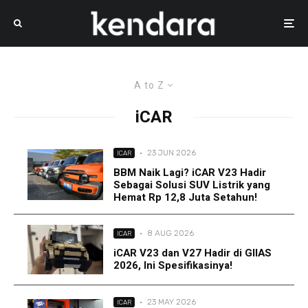
A to Z
iCAR
·
23 JUN 2026
ICAR
BBM Naik Lagi? iCAR V23 Hadir
Sebagai Solusi SUV Listrik yang
Hemat Rp 12,8 Juta Setahun!
·
8 AUG 2026
ICAR
iCAR V23 dan V27 Hadir di GIIAS
2026, Ini Spesifikasinya!
·
23 MAY 2026
ICAR