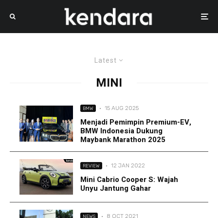
Latest
MINI
·
15 AUG 2025
BMW
Menjadi Pemimpin Premium-EV,
BMW Indonesia Dukung
Maybank Marathon 2025
·
12 JAN 2022
REVIEW
Mini Cabrio Cooper S: Wajah
Unyu Jantung Gahar
·
8 OCT 2021
NEWS