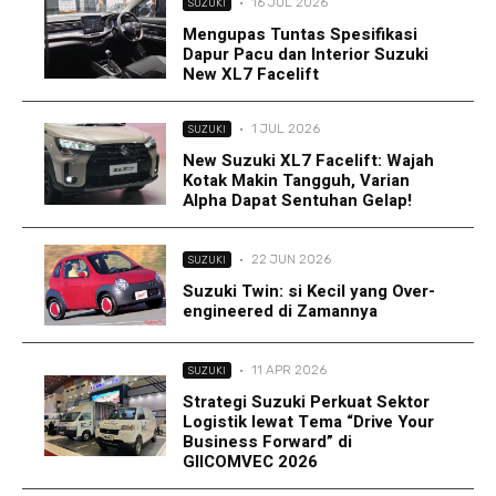
·
16 JUL 2026
SUZUKI
Mengupas Tuntas Spesifikasi
Dapur Pacu dan Interior Suzuki
New XL7 Facelift
·
1 JUL 2026
SUZUKI
New Suzuki XL7 Facelift: Wajah
Kotak Makin Tangguh, Varian
Alpha Dapat Sentuhan Gelap!
·
22 JUN 2026
SUZUKI
Suzuki Twin: si Kecil yang Over-
engineered di Zamannya
·
11 APR 2026
SUZUKI
Strategi Suzuki Perkuat Sektor
Logistik lewat Tema “Drive Your
Business Forward” di
GIICOMVEC 2026