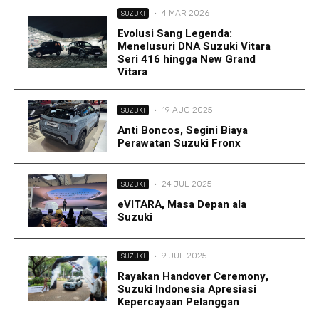
·
4 MAR 2026
SUZUKI
Evolusi Sang Legenda:
Menelusuri DNA Suzuki Vitara
Seri 416 hingga New Grand
Vitara
·
19 AUG 2025
SUZUKI
Anti Boncos, Segini Biaya
Perawatan Suzuki Fronx
·
24 JUL 2025
SUZUKI
eVITARA, Masa Depan ala
Suzuki
·
9 JUL 2025
SUZUKI
Rayakan Handover Ceremony,
Suzuki Indonesia Apresiasi
Kepercayaan Pelanggan