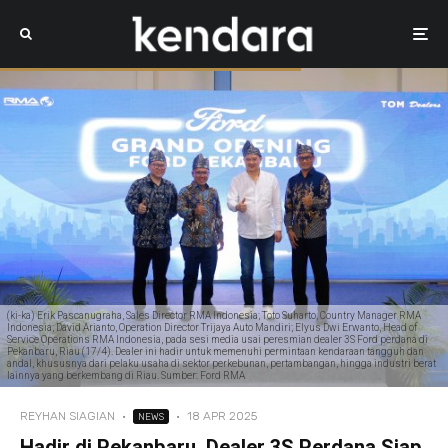
(ki-ka) Erik Pascanugraha, Sales Director RMA Indonesia; Toto Suharto, Country Manager RMA
Indonesia; David Arianto, Operation Director Trijaya Auto Mandiri; Elyus Dwi Erwanto, Head of
Service Operations RMA Indonesia, pada sesi media usai peresmian dealer 3S Ford perdana di
Pekanbaru, Riau (17/4). Dealer ini hadir untuk memenuhi permintaan kendaraan tangguh dan
andal, khususnya dari pelaku usaha di sektor perkebunan, pertambangan, hingga industri berat
lainnya yang berkembang di Riau. Sumber: Ford RMA
REYHAN SIAGIAN
·
·
18 APR 2025
NEWS
Hadir di Pekanbaru, Dealer 3S Perdana Siap