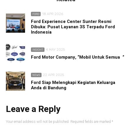
18 APR 2026
FORD
Ford Experience Center Sunter Resmi
Dibuka: Pusat Layanan 3S Terpadu Ford
Indonesia
4 MAY 2025
INSIGHT
Ford Motor Company, “Mobil Untuk Semua ”
22 APR 2025
NEWS
Ford Siap Melengkapi Kegiatan Keluarga
Anda di Bandung
Leave a Reply
Your email address will not be published.
Required fields are marked
*