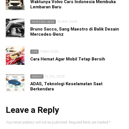
Waktunya Volvo Cars Indonesia Membuka
Lembaran Baru
14 MAY 2025
MERCEDES-BENZ
Bruno Sacco, Sang Maestro di Balik Desain
Mercedes-Benz
7 MAY 2025
TIPS
Cara Hemat Agar Mobil Tetap Bersih
12 JUL 2025
INSIGHT
ADAS, Teknologi Keselamatan Saat
Berkendara
Leave a Reply
Your email address will not be published.
Required fields are marked
*