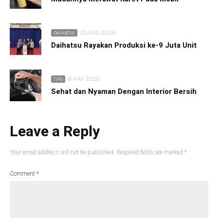
23 AUG 2025
DAIHATSU
Daihatsu Rayakan Produksi ke-9 Juta Unit
8 MAY 2025
TIPS
Sehat dan Nyaman Dengan Interior Bersih
Leave a Reply
Your email address will not be published.
Required fields are marked
*
Comment
*