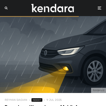
Kendara.id
REYHAN SIAGIAN
·
·
9 JUL 2025
INSIGHT