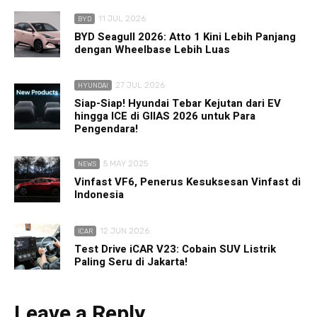
11 JUL 2026
BYD
BYD Seagull 2026: Atto 1 Kini Lebih Panjang
dengan Wheelbase Lebih Luas
27 JUL 2026
HYUNDAI
Siap-Siap! Hyundai Tebar Kejutan dari EV
hingga ICE di GIIAS 2026 untuk Para
Pengendara!
5 MAY 2025
NEWS
Vinfast VF6, Penerus Kesuksesan Vinfast di
Indonesia
12 JUN 2026
ICAR
Test Drive iCAR V23: Cobain SUV Listrik
Paling Seru di Jakarta!
Leave a Reply