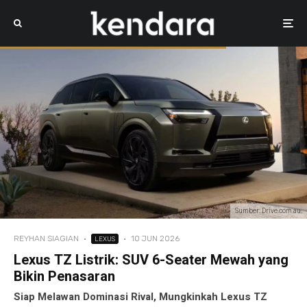
Sumber: Drive.com.au.
REYHAN SIAGIAN
·
·
10 JUN 2026
LEXUS
Lexus TZ Listrik: SUV 6-Seater Mewah yang
Bikin Penasaran
Siap Melawan Dominasi Rival, Mungkinkah Lexus TZ