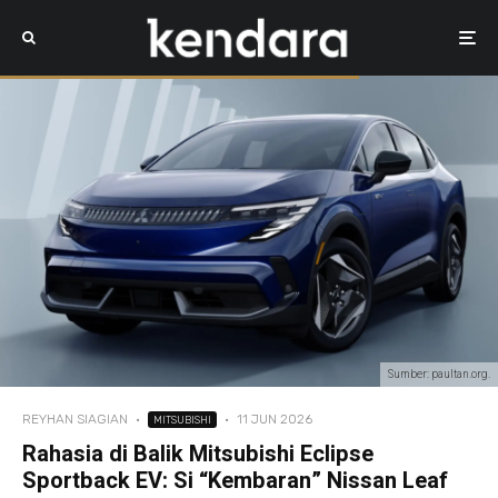
Sumber: paultan.org.
REYHAN SIAGIAN
·
·
11 JUN 2026
MITSUBISHI
Rahasia di Balik Mitsubishi Eclipse
Sportback EV: Si “Kembaran” Nissan Leaf