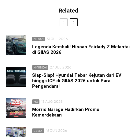
Related
31 JUL 2026
NISSAN
Legenda Kembali! Nissan Fairlady Z Melantai
di GIIAS 2026
27 JUL 2026
HYUNDAI
Siap-Siap! Hyundai Tebar Kejutan dari EV
hingga ICE di GIIAS 2026 untuk Para
Pengendara!
13 AUG 2025
MG
Morris Garage Hadirkan Promo
Kemerdekaan
15 JUN 2026
GEELY