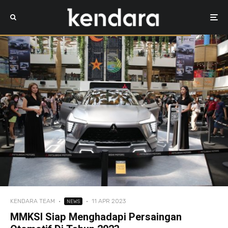
KENDARA TEAM
·
·
11 APR 2023
NEWS
MMKSI Siap Menghadapi Persaingan