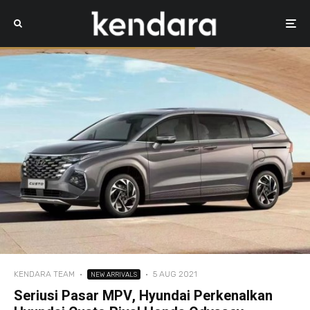
KENDARA TEAM
·
·
5 AUG 2021
NEW ARRIVALS
Seriusi Pasar MPV, Hyundai Perkenalkan