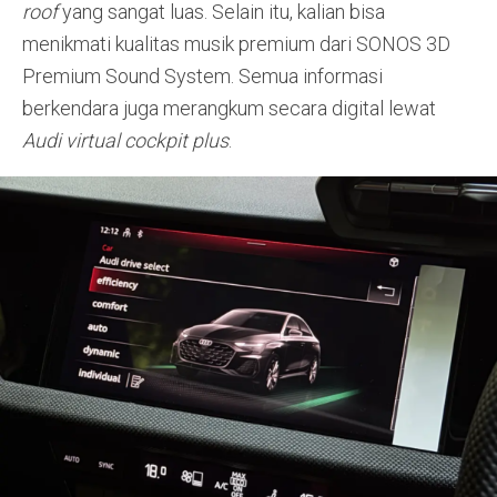
roof
yang sangat luas
. Selain itu, kalian bisa
menikmati kualitas musik premium dari SONOS 3D
Premium Sound System
. Semua informasi
berkendara juga merangkum secara digital lewat
Audi virtual cockpit plus
.