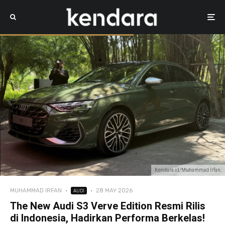
Kendara.id/Muhammad Irfan.
MUHAMMAD IRFAN
·
·
28 MAY 2026
AUDI
The New Audi S3 Verve Edition Resmi Rilis
di Indonesia, Hadirkan Performa Berkelas!