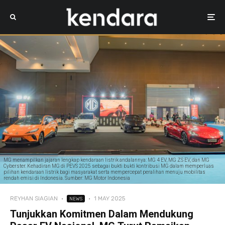
MG menampilkan jajaran lengkap kendaraan listrik andalannya: MG 4 EV, MG ZS EV, dan MG
Cyberster. Kehadiran MG di PEVS 2025 sebagai bukti bukti kontribusi MG dalam memperluas
pilihan kendaraan listrik bagi masyarakat serta mempercepat peralihan menuju mobilitas
rendah emisi di Indonesia. Sumber: MG Motor Indonesia
REYHAN SIAGIAN
·
·
1 MAY 2025
NEWS
Tunjukkan Komitmen Dalam Mendukung