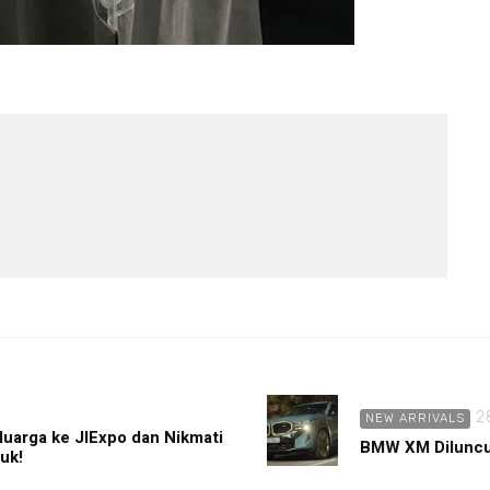
2
NEW ARRIVALS
luarga ke JIExpo dan Nikmati
BMW XM Diluncu
uk!