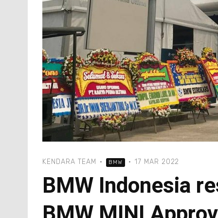
KENDARA TEAM
·
·
17 MAR 2022
BMW
BMW Indonesia re
BMW MINI Approv