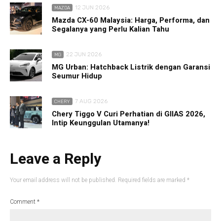
12 JUN 2026
MAZDA
Mazda CX-60 Malaysia: Harga, Performa, dan
Segalanya yang Perlu Kalian Tahu
22 JUN 2026
MG
MG Urban: Hatchback Listrik dengan Garansi
Seumur Hidup
7 AUG 2026
CHERY
Chery Tiggo V Curi Perhatian di GIIAS 2026,
Intip Keunggulan Utamanya!
Leave a Reply
Your email address will not be published.
Required fields are marked
*
Comment
*