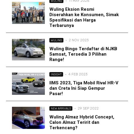
·
11 MAY 2026
WULING
Wuling Eksion Resmi
Diserahkan ke Konsumen, Simak
Spesifikasi dan Harga
Terbarunya
·
2 NOV 2023
WULING
Wuling Bingo Terdaftar di NJKB
Samsat, Tersedia 3 Pilihan
Range!
·
4 FEB 2023
INSIGHT
IIMS 2023, Tiga Mobil Rival HR-V
dan Creta Ini Siap Gempur
Pasar!
·
29 SEP 2022
NEW ARRIVALS
Wuling Almaz Hybrid Concept,
Calon Almaz Teririt dan
Terkencang?