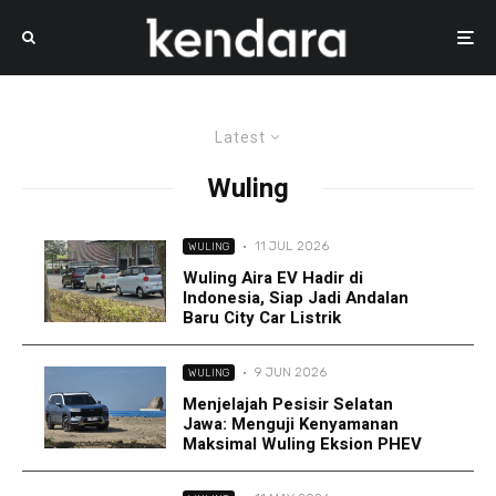
Latest
Wuling
·
11 JUL 2026
WULING
Wuling Aira EV Hadir di
Indonesia, Siap Jadi Andalan
Baru City Car Listrik
·
9 JUN 2026
WULING
Menjelajah Pesisir Selatan
Jawa: Menguji Kenyamanan
Maksimal Wuling Eksion PHEV