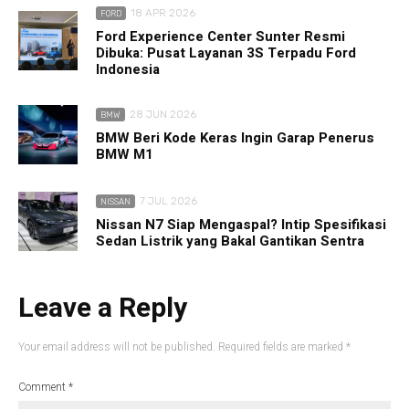
18 APR 2026
FORD
Ford Experience Center Sunter Resmi
Dibuka: Pusat Layanan 3S Terpadu Ford
Indonesia
28 JUN 2026
BMW
BMW Beri Kode Keras Ingin Garap Penerus
BMW M1
7 JUL 2026
NISSAN
Nissan N7 Siap Mengaspal? Intip Spesifikasi
Sedan Listrik yang Bakal Gantikan Sentra
Leave a Reply
Your email address will not be published.
Required fields are marked
*
Comment
*