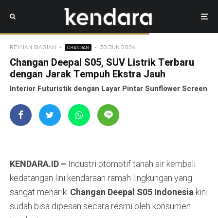
Kendara.id/Reyhan Siagian.
REYHAN SIAGIAN
·
·
30 JUN 2026
CHANGAN
Changan Deepal S05, SUV Listrik Terbaru
dengan Jarak Tempuh Ekstra Jauh
Interior Futuristik dengan Layar Pintar Sunflower Screen
KENDARA.ID –
Industri otomotif tanah air kembali
kedatangan lini kendaraan ramah lingkungan yang
sangat menarik.
Changan Deepal S05 Indonesia
kini
sudah bisa dipesan secara resmi oleh konsumen