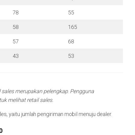
78
55
58
165
57
68
43
53
ail sales merupakan pelengkap
.
Pengguna
k melihat retail sales.
es, yaitu jumlah pengiriman mobil menuju dealer.
0