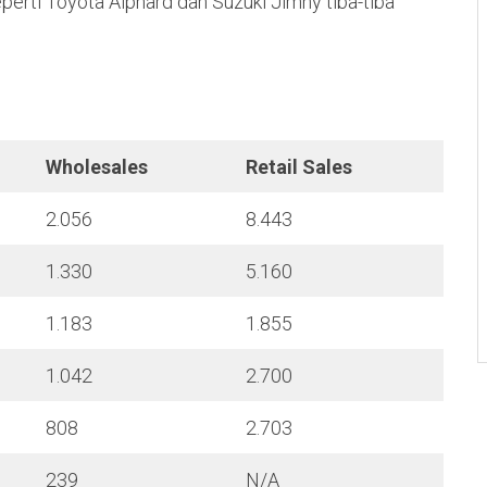
eperti Toyota Alphard dan Suzuki Jimny tiba-tiba
Wholesales
Retail Sales
2.056
8.443
1.330
5.160
1.183
1.855
1.042
2.700
808
2.703
239
N/A