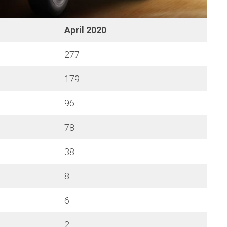
April 2020
277
179
96
78
38
8
6
2