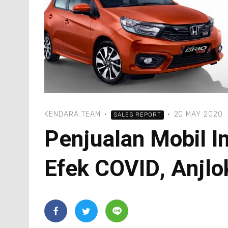
KENDARA TEAM
·
·
20 MAY 2020
SALES REPORT
Penjualan Mobil I
Efek COVID, Anjlo