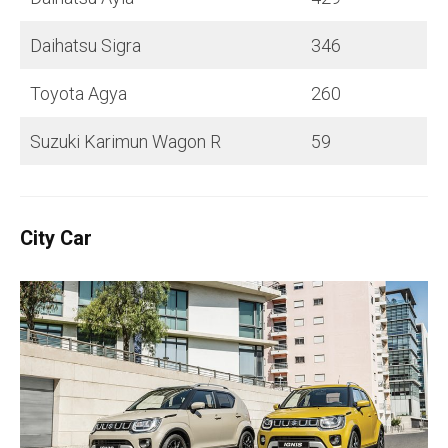
Daihatsu Sigra
346
Toyota Agya
260
Suzuki Karimun Wagon R
59
City Car