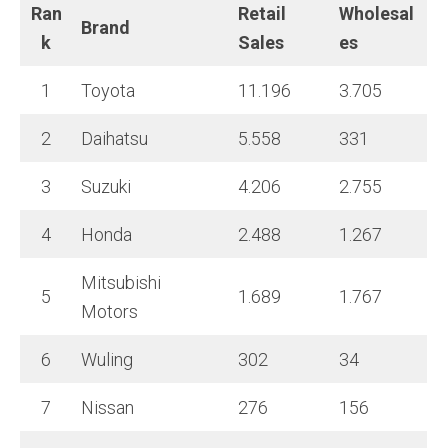
Ran
Retail
Wholesal
Brand
k
Sales
es
1
Toyota
11.196
3.705
2
Daihatsu
5.558
331
3
Suzuki
4.206
2.755
4
Honda
2.488
1.267
Mitsubishi
5
1.689
1.767
Motors
6
Wuling
302
34
7
Nissan
276
156