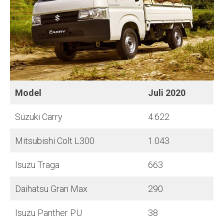
Model
Juli
2020
Suzuki Carry
4.622
Mitsubishi Colt L300
1.043
Isuzu Traga
663
Daihatsu Gran Max
290
Isuzu Panther PU
38