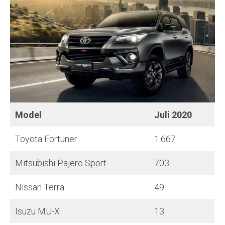
Model
Juli
2020
Toyota Fortuner
1.667
Mitsubishi Pajero Sport
703
Nissan Terra
49
Isuzu MU-X
13