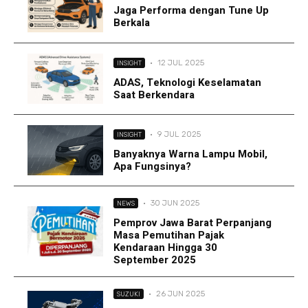
Jaga Performa dengan Tune Up
Berkala
·
12 JUL 2025
INSIGHT
ADAS, Teknologi Keselamatan
Saat Berkendara
·
9 JUL 2025
INSIGHT
Banyaknya Warna Lampu Mobil,
Apa Fungsinya?
·
30 JUN 2025
NEWS
Pemprov Jawa Barat Perpanjang
Masa Pemutihan Pajak
Kendaraan Hingga 30
September 2025
·
26 JUN 2025
SUZUKI