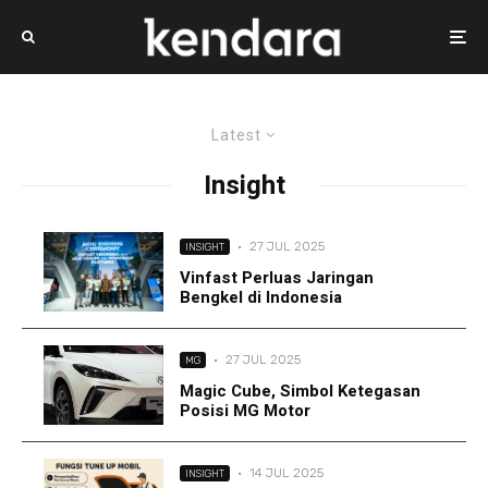
Latest
Insight
·
27 JUL 2025
INSIGHT
Vinfast Perluas Jaringan
Bengkel di Indonesia
·
27 JUL 2025
MG
Magic Cube, Simbol Ketegasan
Posisi MG Motor
·
14 JUL 2025
INSIGHT