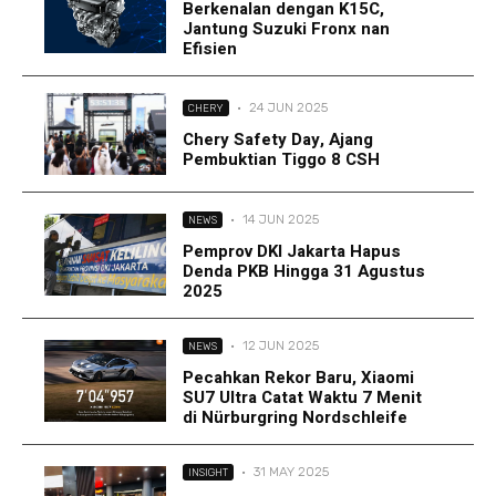
Berkenalan dengan K15C,
Jantung Suzuki Fronx nan
Efisien
·
24 JUN 2025
CHERY
Chery Safety Day, Ajang
Pembuktian Tiggo 8 CSH
·
14 JUN 2025
NEWS
Pemprov DKI Jakarta Hapus
Denda PKB Hingga 31 Agustus
2025
·
12 JUN 2025
NEWS
Pecahkan Rekor Baru, Xiaomi
SU7 Ultra Catat Waktu 7 Menit
di Nürburgring Nordschleife
·
31 MAY 2025
INSIGHT