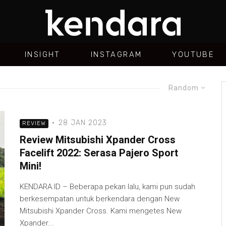
INSIGHT
INSTAGRAM
YOUTUBE
Random
·
28 JAN 2023
REVIEW
Review Mitsubishi Xpander Cross
Facelift 2022: Serasa Pajero Sport
Mini!
KENDARA.ID – Beberapa pekan lalu, kami pun sudah
berkesempatan untuk berkendara dengan New
Mitsubishi Xpander Cross. Kami mengetes New
Xpander...