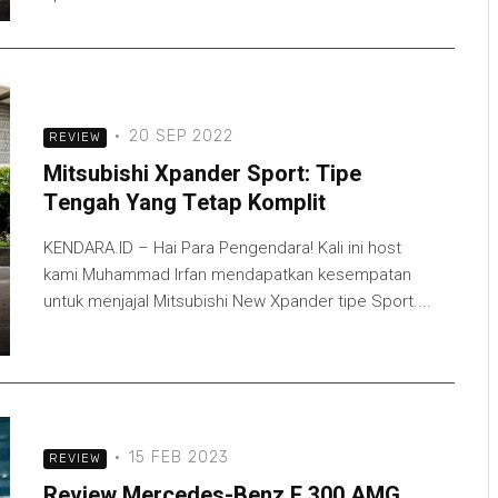
·
20 SEP 2022
REVIEW
Mitsubishi Xpander Sport: Tipe
Tengah Yang Tetap Komplit
KENDARA.ID – Hai Para Pengendara! Kali ini host
kami Muhammad Irfan mendapatkan kesempatan
untuk menjajal Mitsubishi New Xpander tipe Sport....
·
15 FEB 2023
REVIEW
Review Mercedes-Benz E 300 AMG